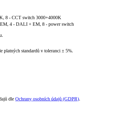
00K, 8 - CCT switch 3000+4000K
 EM, 4 - DALI + EM, 8 - power switch
u.
le platných standardů v toleranci ± 5%.
dajů dle
Ochrany osobních údajů (GDPR)
.