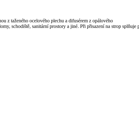
dnou z taženého ocelového plechu a difusérem z opálového
omy, schodiště, sanitární prostory a jiné. Při přisazení na strop splňu