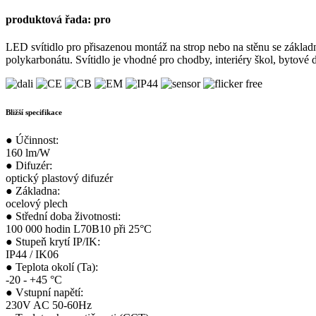
produktová řada:
pro
LED svítidlo pro přisazenou montáž na strop nebo na stěnu se zákla
polykarbonátu. Svítidlo je vhodné pro chodby, interiéry škol, bytové d
Bližší specifikace
●
Účinnost:
160 lm/W
●
Difuzér:
optický plastový difuzér
●
Základna:
ocelový plech
●
Střední doba životnosti:
100 000 hodin L70B10 při 25°C
●
Stupeň krytí IP/IK:
IP44 / IK06
●
Teplota okolí (Ta):
-20 - +45 °C
●
Vstupní napětí:
230V AC 50-60Hz