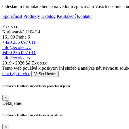
Odesláním formuláře berete na vědomí zpracování Vašich osobních ú
Společnost
Produkty
Katalog
Ke stažení
Kontakt
Exx s.r.o.
Karlovarská 1104/14
161 00 Praha 6
+420 235 097 611
info@ecoled.cz
+420 235 097 611
info@ecoled.cz
2019 - 2026
Exx s.r.o.
Tento web používá k poskytování služeb a analýze návštěvnosti soub
Chci zjistit více
Souhlasím
Přihlášení k odběru newsletteru proběhlo úspěšně
×
Děkujeme!
Přihlášení k odběru newsletteru se nezdařilo
×