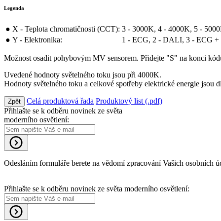
Legenda
●
X - Teplota chromatičnosti (CCT):
3 - 3000K, 4 - 4000K, 5 - 50
●
Y - Elektronika:
1 - ECG, 2 - DALI, 3 - ECG +
Možnost osadit pohybovým MV sensorem. Přidejte "S" na konci kód
Uvedené hodnoty světelného toku jsou při 4000K.
Hodnoty světelného toku a celkové spotřeby elektrické energie jsou d
Celá produktová řada
Produktový list (.pdf)
Zpět
Přihlašte se k odběru novinek ze světa
moderního osvětlení:
Odesláním formuláře berete na vědomí zpracování Vašich osobních ú
Přihlašte se k odběru novinek ze světa moderního osvětlení: