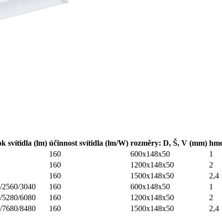
ok svítidla (lm)
účinnost svítidla (lm/W)
rozměry: D, Š, V (mm)
hmo
160
600x148x50
1
160
1200x148x50
2
160
1500x148x50
2,4
/2560/3040
160
600x148x50
1
/5280/6080
160
1200x148x50
2
/7680/8480
160
1500x148x50
2,4