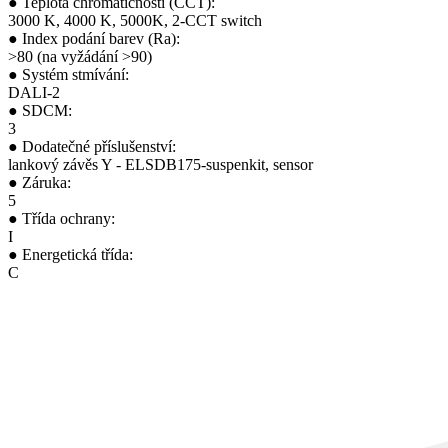
●
Teplota chromatičnosti (CCT):
3000 K, 4000 K, 5000K, 2-CCT switch
●
Index podání barev (Ra):
>80 (na vyžádání >90)
●
Systém stmívání:
DALI-2
●
SDCM:
3
●
Dodatečné příslušenství:
lankový závěs Y - ELSDB175-suspenkit, sensor
●
Záruka:
5
●
Třída ochrany:
I
●
Energetická třída:
C