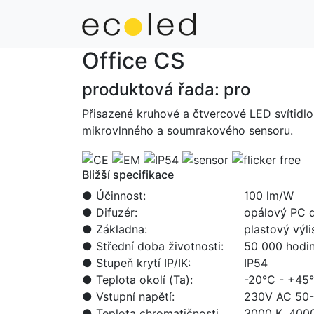
Office CS
produktová řada:
pro
Přisazené kruhové a čtvercové LED svítidl
mikrovlnného a soumrakového sensoru.
Bližší specifikace
●
Účinnost:
100 lm/W
●
Difuzér:
opálový PC d
●
Základna:
plastový výli
●
Střední doba životnosti:
50 000 hodin
●
Stupeň krytí IP/IK:
IP54
●
Teplota okolí (Ta):
-20°C - +45
●
Vstupní napětí:
230V AC 50
●
Teplota chromatičnosti
3000 K, 400