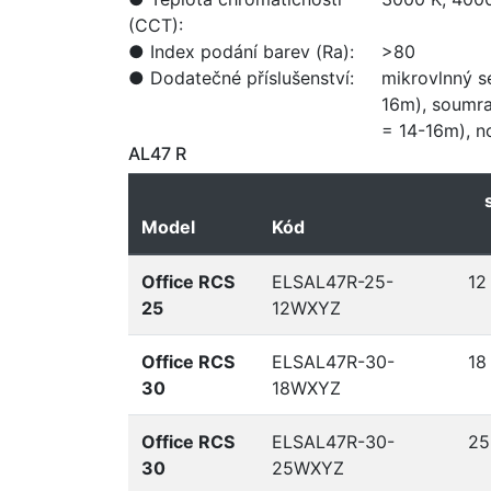
(CCT):
●
Index podání barev (Ra):
>80
●
Dodatečné příslušenství:
mikrovlnný s
16m), soumra
= 14-16m), 
AL47 R
Model
Kód
Office RCS
ELSAL47R-25-
12
25
12WXYZ
Office RCS
ELSAL47R-30-
18
30
18WXYZ
Office RCS
ELSAL47R-30-
25
30
25WXYZ