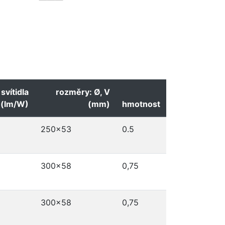
svítidla
rozměry: Ø, V
(lm/W)
(mm)
hmotnost
250x53
0.5
300x58
0,75
300x58
0,75