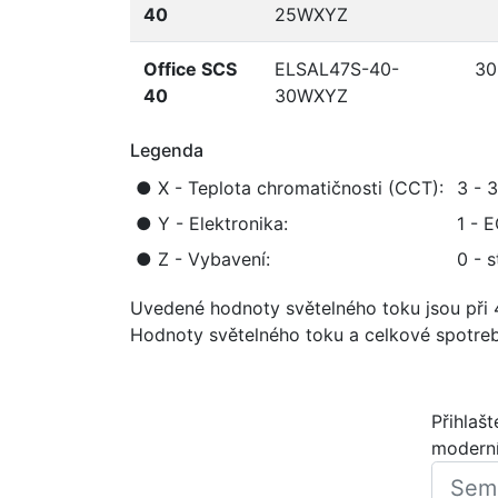
40
25WXYZ
Office SCS
ELSAL47S-40-
30
40
30WXYZ
Legenda
●
X - Teplota chromatičnosti (CCT):
3 - 
●
Y - Elektronika:
1 - 
●
Z - Vybavení
:
0 - 
Uvedené hodnoty světelného toku jsou při
Hodnoty světelného toku a celkové spotreby
Přihlaš
moderní