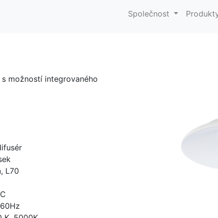
Společnost
Produkt
o s možností integrovaného
ifusér
sek
, L70
°C
-60Hz
0 K, 5000K