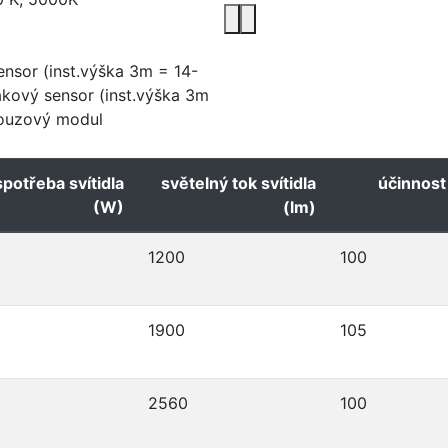
ensor (inst.výška 3m = 14-
kový sensor (inst.výška 3m
nouzový modul
spotřeba svítidla
světelný tok svítidla
účinnost 
(W)
(lm)
1200
100
1900
105
2560
100