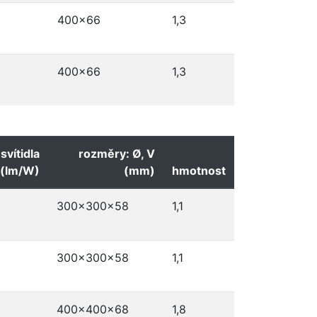
400x66
1,3
400x66
1,3
svítidla
rozměry: Ø, V
(lm/W)
(mm)
hmotnost
300x300x58
1,1
300x300x58
1,1
400x400x68
1,8