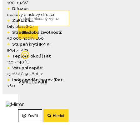
100 lm/W
●
Difuzér:
opálový plastový difuzér
●
Základna:
bílý plast (PC)
●
Střední doba životnosti:
Hledat
50 000 hodin, L80
●
Stupeň krytí IP/IK:
IP54 / IK03
●
Teplota okolí (Ta):
+10 - +40 °C
●
Vstupní napětí:
230V AC 50-60Hz
●
Index podání barev (Ra):
Vyhledávání
>80
Zavřít
Hledat