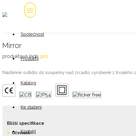
Společnost
Mirror
produktová řada:
pro
Produkty
Nástěnné svítidlo do koupelny nad zrcadlo vyrobené z trvalého izo
Katalog
Ke stažení
Bližší specifikace
Kontakt
●
Účinnost: