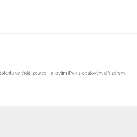
lantu ve třídě izolace II a krytím IP54 s opálovým difuzérem.