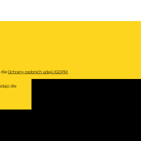
 dle
Ochrany osobních údajů (GDPR)
.
údajů dle