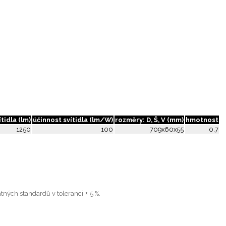
tidla (lm)
účinnost svítidla (lm/W)
rozměry: D, Š, V (mm)
hmotnost
1250
100
709x60x55
0,7
tných standardů v toleranci ± 5 %.