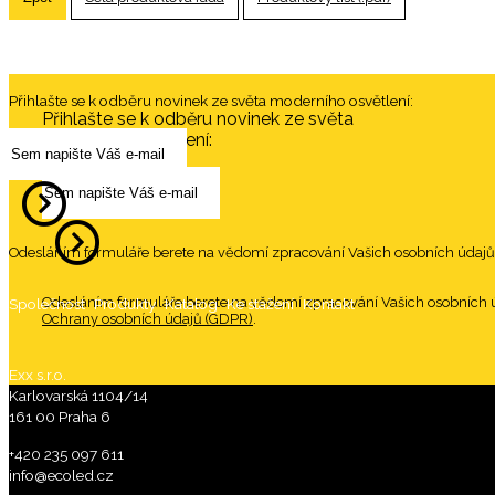
Přihlašte se k odběru novinek ze světa moderního osvětlení:
Přihlašte se k odběru novinek ze světa
moderního osvětlení:
Odesláním formuláře berete na vědomí zpracování Vašich osobních údajů
Odesláním formuláře berete na vědomí zpracování Vašich osobních 
Společnost
Produkty
Katalog
Ke stažení
Kontakt
Ochrany osobních údajů (GDPR)
.
Exx s.r.o.
Karlovarská 1104/14
161 00 Praha 6
+420 235 097 611
info@ecoled.cz