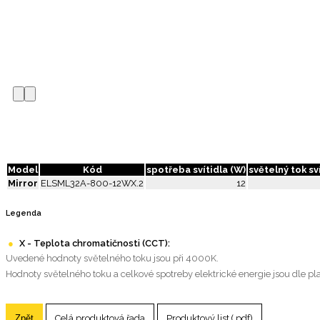
Model
Kód
spotřeba svítidla (W)
světelný tok sví
Mirror
ELSML32A-800-12WX.2
12
Legenda
●
X - Teplota chromatičnosti (CCT):
Uvedené hodnoty světelného toku jsou při 4000K.
Hodnoty světelného toku a celkové spotreby elektrické energie jsou dle pla
Zpět
Celá produktová řada
Produktový list (.pdf)