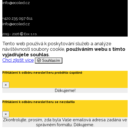
info@ecoled.cz
+420 235 097 611
info@ecoled.cz
2019 - 2026
Exx s.r.o.
Tento web používá k poskytování služeb a analýze
návštěvnosti soubory cookie,
používáním webu s tímto
vyjadřujete souhlas
.
Chci zjistit více
Souhlasím
Přihlášení k odběru newsletteru proběhlo úspěšně
×
Děkujeme!
Přihlášení k odběru newsletteru se nezdařilo
×
Zkontrolujte, prosím, zda byla Vaše emailová adresa zadána ve
správném formátu. Děkujeme.