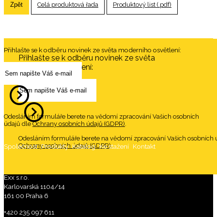
Zpět
Celá produktová řada
Produktový list (.pdf)
Přihlašte se k odběru novinek ze světa moderního osvětlení:
Přihlašte se k odběru novinek ze světa
moderního osvětlení:
Odesláním formuláře berete na vědomí zpracování Vašich osobních
údajů dle
Ochrany osobních údajů (GDPR)
.
Odesláním formuláře berete na vědomí zpracování Vašich osobních 
Ochrany osobních údajů (GDPR)
.
Společnost
Produkty
Katalog
Ke stažení
Kontakt
Exx s.r.o.
Karlovarská 1104/14
161 00 Praha 6
+420 235 097 611