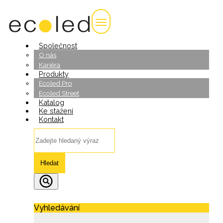
Společnost
O nás
Kariéra
Produkty
Ecoled Pro
Ecoled Street
Katalog
Ke stažení
Kontakt
Hledat
Vyhledávání