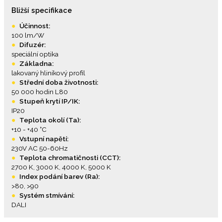
Bližší specifikace
●
Účinnost:
100 lm/W
●
Difuzér:
speciální optika
●
Základna:
lakovaný hliníkový profil
●
Střední doba životnosti:
50 000 hodin L80
●
Stupeň krytí IP/IK:
IP20
●
Teplota okolí (Ta):
+10 - +40 °C
●
Vstupní napětí:
230V AC 50-60Hz
●
Teplota chromatičnosti (CCT):
2700 K, 3000 K, 4000 K, 5000 K
●
Index podání barev (Ra):
>80, >90
●
Systém stmívání:
DALI