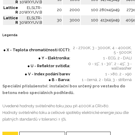
R
10WXYUV.B
Lattice
ELSLTR-
20
2000
100
280x45x49
273x
R
20WXYUV.B
Lattice
ELSLTR-
30
3000
100
413x45x49
405x
R
30WXYUV.B
Legenda
2 - 2700K, 3 - 3000K, 4 - 4000K,
● X - Teplota chromatičnosti (CCT):
5 - 5000K
● Y - Elektronika:
1 - ECG, 2 - DALI
0 - 15°, 1 - 30°, 2 - 45°, 3 -
● U - Reflektor svítidla:
wallwasher
● V - Index podání barev
1 - >80, 2 - >90
● B - Barva:
1 - černá, 2 - bílá, 3 - stříbrná
Speciální příslušenství: instalační box určený pro vestavbu do
betonu nebo speciálních podhledů.
Uvedené hodnoty světelného toku jsou při 4000K a CRI>80.
Hodnoty světelného toku a celkové spotřeby elektrické energie jsou dle
platných standardů v toleranci ± 5%.